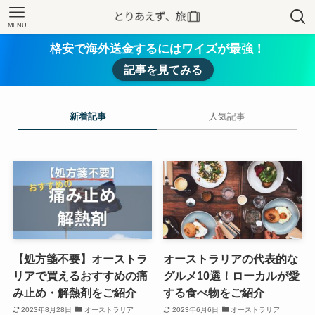
MENU
格安で海外送金するにはワイズが最強！
記事を見てみる
新着記事
人気記事
【処方箋不要】オーストラ
オーストラリアの代表的な
リアで買えるおすすめの痛
グルメ10選！ローカルが愛
み止め・解熱剤をご紹介
する食べ物をご紹介
2023年8月28日
オーストラリア
2023年6月6日
オーストラリア