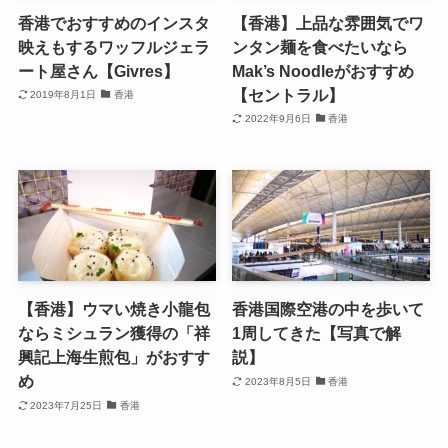
香港でおすすめのインスタ
【香港】上品な雰囲気でワ
映えもするワッフルジェラ
ンタン麺を食べたいなら
ート屋さん【Givres】
Mak’s Noodleがおすすめ
【セントラル】
2019年8月1日
香港
2022年9月6日
香港
【香港】ウマい焼き小龍包
香港国際空港の中を歩いて
ならミシュラン獲得の「祥
1周してきた【写真で解
興記上海生煎包」がおすす
説】
め
2023年8月5日
香港
2023年7月25日
香港