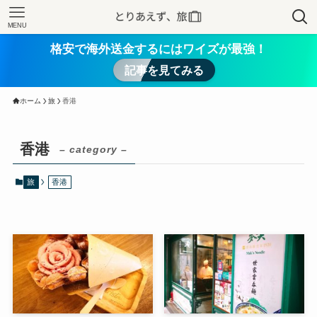
MENU
格安で海外送金するにはワイズが最強！
記事を見てみる
ホーム
旅
香港
香港
– category –
旅
香港