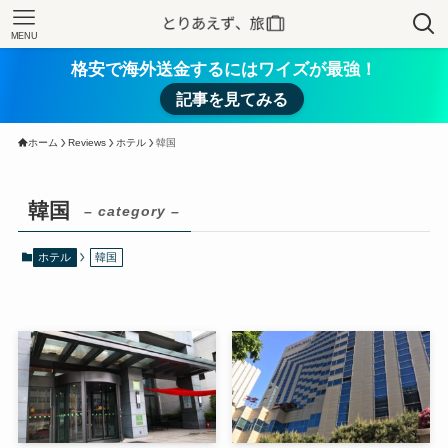
MENU
格安で海外送金するにはワイズが最強！
記事を見てみる
ホーム
Reviews
ホテル
韓国
韓国
– category –
ホテル
韓国