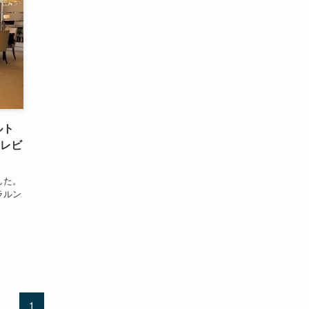
ルト
【レビ
した。
ラルン
1