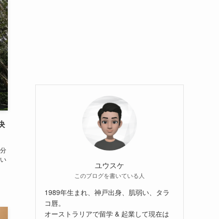
決
分
い
ユウスケ
このブログを書いている人
1989年生まれ、神戸出身、肌弱い、タラ
コ唇。
オーストラリアで留学 & 起業して現在は