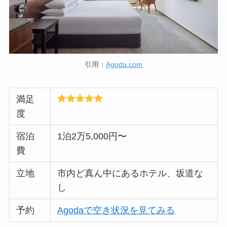
引用：
Agoda.com
満足
度
宿泊
1泊2万5,000円〜
費
立地
市内ど真ん中にあるホテル、坂道な
し
予約
Agodaで空き状況を見てみる