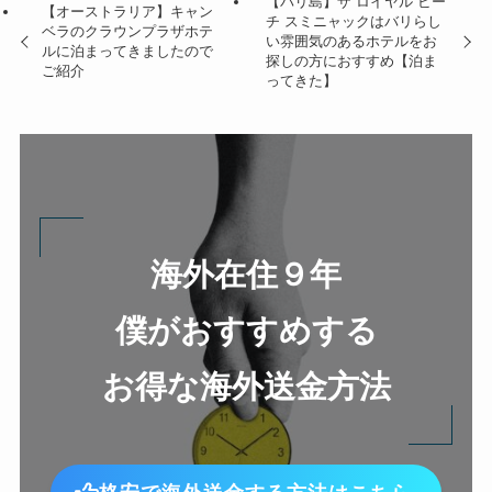
【バリ島】ザ ロイヤル ビー
【オーストラリア】キャン
チ スミニャックはバリらし
ベラのクラウンプラザホテ
い雰囲気のあるホテルをお
ルに泊まってきましたので
探しの方におすすめ【泊ま
ご紹介
ってきた】
海外在住９年
僕がおすすめする
お得な
海外送金方法