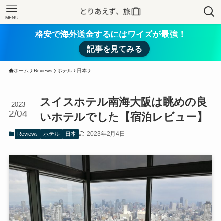
MENU
格安で海外送金するにはワイズが最強！
記事を見てみる
ホーム
Reviews
ホテル
日本
スイスホテル南海大阪は眺めの良
2023
2/04
いホテルでした【宿泊レビュー】
2023年2月4日
Reviews
ホテル
日本