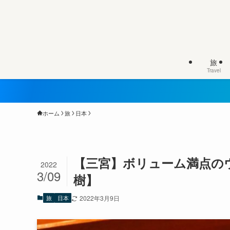
旅
Travel
ホーム
旅
日本
【三宮】ボリューム満点の
2022
3/09
樹】
旅
日本
2022年3月9日