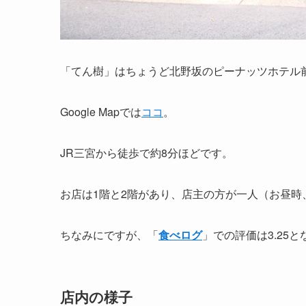
「てん樹」はちょうど北野坂のピーナッツホテル
Google Mapでは
ココ
。
JR三宮から徒歩で約8分ほどです。
お店は1階と2階があり、店主の方が一人（お昼
ちなみにですが、「
食べログ
」での評価は3.25
店内の様子