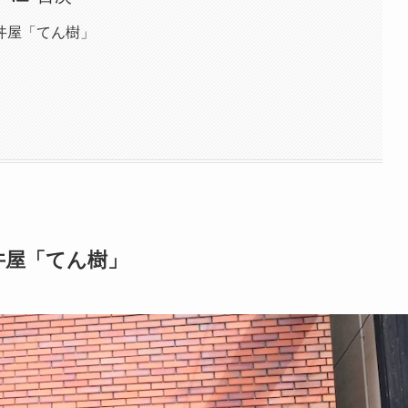
丼屋「てん樹」
丼屋「てん樹」