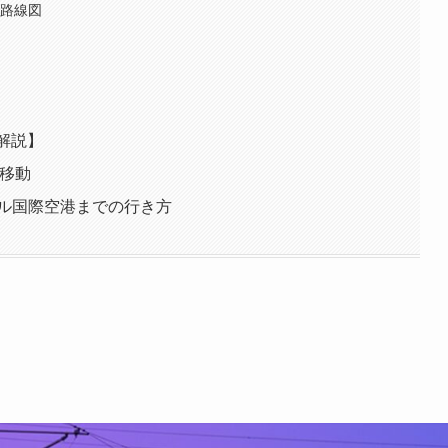
の路線図
解説】
で移動
ール国際空港までの行き方